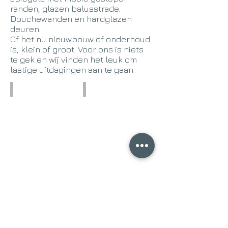
randen, glazen balusstrade.
Douchewanden en hardglazen
deuren.
Of het nu nieuwbouw of onderhoud
is, klein of groot. Voor ons is niets
te gek en wij vinden het leuk om
lastige uitdagingen aan te gaan.
Hard glazen deuren
Glazen achterwand keuken
Isolatieglas nieuwbouw
Terrasafscherming